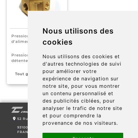
Nous utilisons des
Pression nominale
Recherche
cookies
d'alimentation
50 bar
Pression nominale de
Nous utilisons des cookies et
détente max
d'autres technologies de suivi
17 bar
pour améliorer votre
Tout gaz non corrosif
expérience de navigation sur
notre site, pour vous montrer
un contenu personnalisé et
des publicités ciblées, pour
analyser le trafic de notre site
et pour comprendre la
52 Rue de Lagny
provenance de nos visiteurs.
93100 MONTREUIL,
FRANCE
Où sommes-nous ?